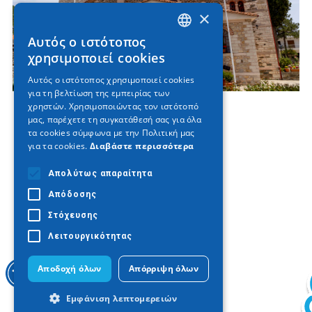
×
Αυτός ο ιστότοπος
GREEK
χρησιμοποιεί cookies
ENGLISH
Αυτός ο ιστότοπος χρησιμοποιεί cookies
για τη βελτίωση της εμπειρίας των
GERMAN
χρηστών. Χρησιμοποιώντας τον ιστότοπό
μας, παρέχετε τη συγκατάθεσή σας για όλα
τα cookies σύμφωνα με την Πολιτική μας
για τα cookies.
Διαβάστε περισσότερα
Απολύτως απαραίτητα
Απόδοσης
Στόχευσης
Λειτουργικότητας
Αποδοχή όλων
Απόρριψη όλων
Εμφάνιση λεπτομερειών