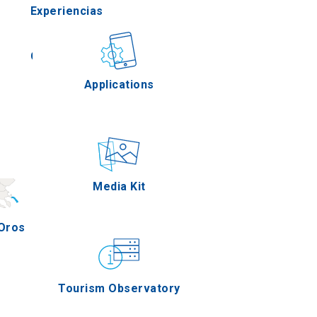
Experiencias
la
Gastronomía
Applications
es
Eventos
Media Kit
Oros
Tourism Observatory