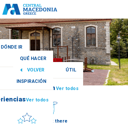
 DÓNDE IR
QUÉ HACER
l
Ver todos
VOLVER
ÚTIL
riencias
Ver todos
INSPIRACIÓN
Información
Ver todos
hia
riencias
Ver todos
Sol y mar
How to get there