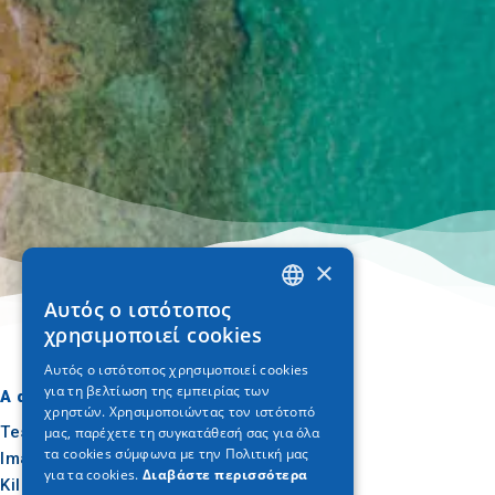
×
Αυτός ο ιστότοπος
GREEK
χρησιμοποιεί cookies
ENGLISH
Αυτός ο ιστότοπος χρησιμοποιεί cookies
για τη βελτίωση της εμπειρίας των
GERMAN
A dónde ir
Qué hacer
χρηστών. Χρησιμοποιώντας τον ιστότοπό
Tesalónica
Cultura
μας, παρέχετε τη συγκατάθεσή σας για όλα
τα cookies σύμφωνα με την Πολιτική μας
Imathia
Sol y mar
για τα cookies.
Διαβάστε περισσότερα
Kilkis
Al aire libre