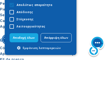
Pella
Gastronomía
Απολύτως απαραίτητα
Pieria
Conferencias
Απόδοσης
Serres
Στόχευσης
Calcídica
Agion Oros
Λειτουργικότητας
Αποδοχή όλων
Απόρριψη όλων
Útil
Inspiración
Εμφάνιση λεπτομερειών
Cómo llegar
Experiencias
Aplicaciones
Ideas de viaje
Kit de prensa
Απολύτως απαραίτητα
Απόδοσης
Observatorio del Turismo
e-learning para
Στόχευσης
Λειτουργικότητας
operadores turísticos
Τα απολύτως απαραίτητα cookies
επιτρέπουν βασικές λειτουργίες του
ιστότοπου, όπως τη σύνδεση χρήστη και
Síguenos en
τη διαχείριση λογαριασμού. Ο ιστότοπος
δεν μπορεί να χρησιμοποιηθεί σωστά
χωρίς τα απολύτως απαραίτητα cookies.
Προμηθευτής