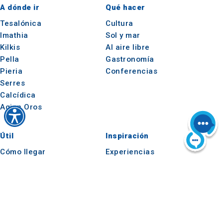
A dónde ir
Qué hacer
Tesalónica
Cultura
Imathia
Sol y mar
Kilkis
Al aire libre
Pella
Gastronomía
Pieria
Conferencias
Serres
Calcídica
Agion Oros
Útil
Inspiración
Cómo llegar
Experiencias
Aplicaciones
Ideas de viaje
Kit de prensa
Observatorio del Turismo
e-learning para
operadores turísticos