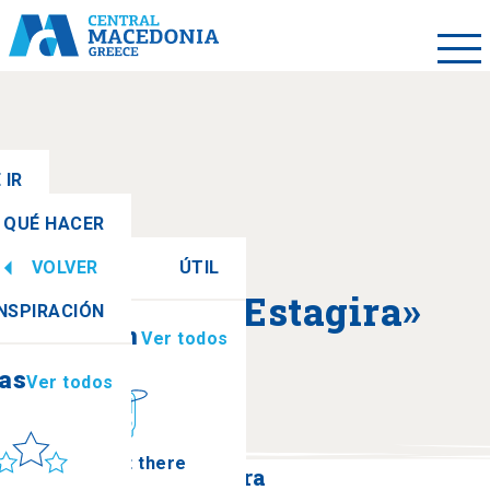
 IR
QUÉ HACER
VOLVER
ÚTIL
ias
Ver todos
Acerca de «Estagira»
INSPIRACIÓN
Información
Ver todos
ias
Ver todos
ol y mar
How to get there
Sidirokausia - Estagira