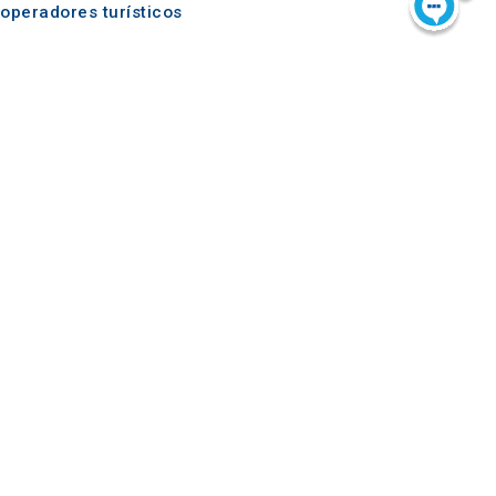
operadores turísticos
Síguenos en
Do something
GREAT
Web oficial de turismo
de Macedonia Central
© 2021-2026 Visit-CentralMacedonia. Todos los
derechos reservados