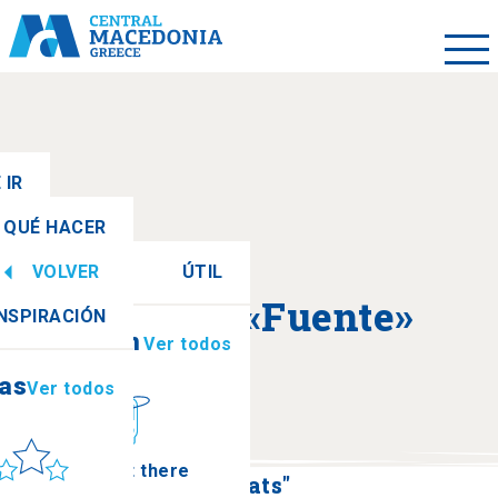
 IR
QUÉ HACER
VOLVER
ÚTIL
ias
Ver todos
Acerca de «Fuente»
INSPIRACIÓN
Información
Ver todos
ias
Ver todos
ol y mar
How to get there
Fuente de piedra "Salats"