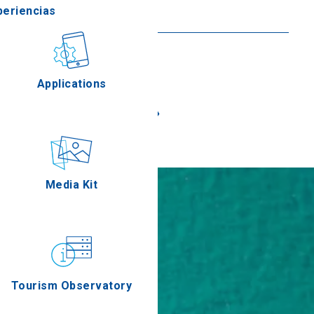
periencias
Seguir leyendo
stronomía
Applications
«
»
Eventos
Media Kit
Tourism Observatory