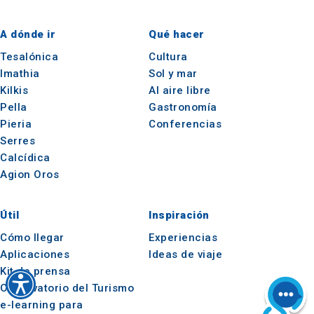
A dónde ir
Qué hacer
Tesalónica
Cultura
Imathia
Sol y mar
Kilkis
Al aire libre
Pella
Gastronomía
Pieria
Conferencias
Serres
Calcídica
Agion Oros
Útil
Inspiración
Cómo llegar
Experiencias
Aplicaciones
Ideas de viaje
Kit de prensa
Observatorio del Turismo
e-learning para