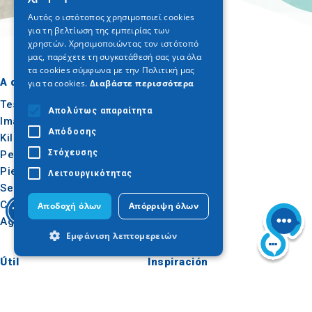
ENGLISH
Αυτός ο ιστότοπος χρησιμοποιεί cookies
για τη βελτίωση της εμπειρίας των
GERMAN
χρηστών. Χρησιμοποιώντας τον ιστότοπό
μας, παρέχετε τη συγκατάθεσή σας για όλα
τα cookies σύμφωνα με την Πολιτική μας
A dónde ir
Qué hacer
για τα cookies.
Διαβάστε περισσότερα
Tesalónica
Cultura
Απολύτως απαραίτητα
Imathia
Sol y mar
Απόδοσης
Kilkis
Al aire libre
Στόχευσης
Pella
Gastronomía
Pieria
Conferencias
Λειτουργικότητας
Serres
Calcídica
Αποδοχή όλων
Απόρριψη όλων
Agion Oros
Εμφάνιση λεπτομερειών
Útil
Inspiración
Cómo llegar
Experiencias
Απολύτως απαραίτητα
Απόδοσης
Aplicaciones
Ideas de viaje
Στόχευσης
Λειτουργικότητας