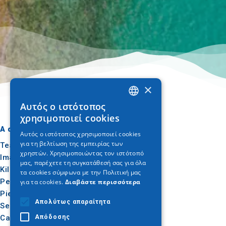
×
Αυτός ο ιστότοπος
GREEK
χρησιμοποιεί cookies
ENGLISH
A dónde ir
Qué hacer
Αυτός ο ιστότοπος χρησιμοποιεί cookies
για τη βελτίωση της εμπειρίας των
GERMAN
Tesalónica
Cultura
χρηστών. Χρησιμοποιώντας τον ιστότοπό
Imathia
Sol y mar
μας, παρέχετε τη συγκατάθεσή σας για όλα
Kilkis
Al aire libre
τα cookies σύμφωνα με την Πολιτική μας
Pella
Gastronomía
για τα cookies.
Διαβάστε περισσότερα
Pieria
Conferencias
Απολύτως απαραίτητα
Serres
Calcídica
Απόδοσης