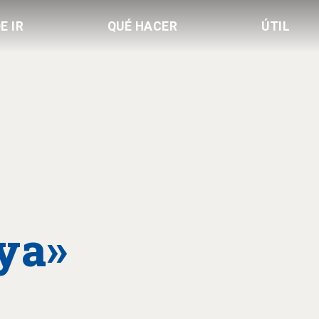
E IR
QUÉ HACER
ÚTIL
ya»