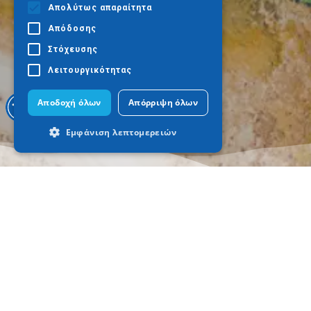
Απολύτως απαραίτητα
Απόδοσης
Στόχευσης
Λειτουργικότητας
Αποδοχή όλων
Απόρριψη όλων
Εμφάνιση λεπτομερειών
Απολύτως απαραίτητα
Απόδοσης
Στόχευσης
Λειτουργικότητας
Τα απολύτως απαραίτητα cookies
επιτρέπουν βασικές λειτουργίες του
ιστότοπου, όπως τη σύνδεση χρήστη και
τη διαχείριση λογαριασμού. Ο ιστότοπος
δεν μπορεί να χρησιμοποιηθεί σωστά
χωρίς τα απολύτως απαραίτητα cookies.
A dónde ir
Qué hacer
Προμηθευτής
Tesalónica
Cultura
Ονοματεπώνυμο
Λήξη
Περιγραφ