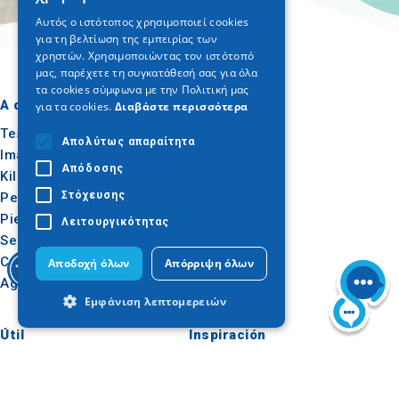
ENGLISH
Αυτός ο ιστότοπος χρησιμοποιεί cookies
για τη βελτίωση της εμπειρίας των
GERMAN
χρηστών. Χρησιμοποιώντας τον ιστότοπό
μας, παρέχετε τη συγκατάθεσή σας για όλα
τα cookies σύμφωνα με την Πολιτική μας
A dónde ir
Qué hacer
για τα cookies.
Διαβάστε περισσότερα
Tesalónica
Cultura
Απολύτως απαραίτητα
Imathia
Sol y mar
Απόδοσης
Kilkis
Al aire libre
Στόχευσης
Pella
Gastronomía
Pieria
Conferencias
Λειτουργικότητας
Serres
Calcídica
Αποδοχή όλων
Απόρριψη όλων
Agion Oros
Εμφάνιση λεπτομερειών
Útil
Inspiración
Cómo llegar
Experiencias
Απολύτως απαραίτητα
Απόδοσης
Aplicaciones
Ideas de viaje
Στόχευσης
Λειτουργικότητας