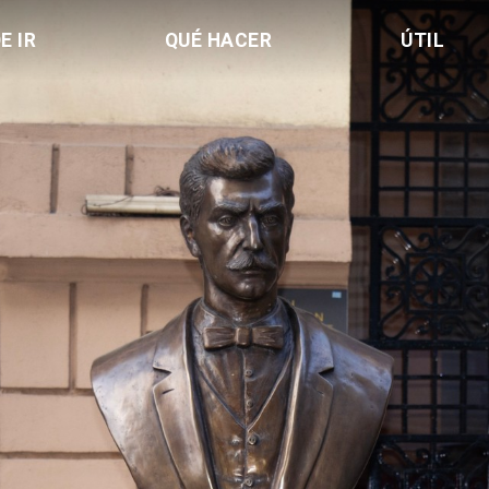
E IR
QUÉ HACER
ÚTIL