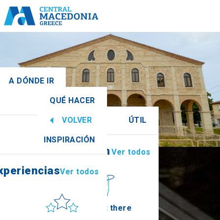
A DÓNDE IR
QUÉ HACER
tral
Ver todos
VOLVER
ÚTIL
xperiencias
Ver todos
INSPIRACIÓN
Información
Ver todos
Imathia
xperiencias
Ver todos
Sol y mar
How to get there