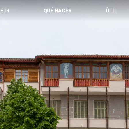
E IR
QUÉ HACER
ÚTIL