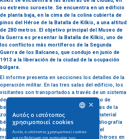
Kilkis se encuentra a las afueras de la ciudad, en
su extremo suroeste. Se encuentra en un edificio
de planta baja, en la cima de la colina cubierta de
pinos del Héroe de la Batalla de Kilkis, a una altitud
de 280 metros. El objetivo principal del Museo de
la Guerra es presentar la Batalla de Kilkis, uno de
los conflictos más mortíferos de la Segunda
Guerra de los Balcanes, que condujo en junio de
1913 a la liberación de la ciudad de la ocupación
búlgara.
El informe presenta en secciones los detalles de la
operación militar. En las tres salas del edificio, los
visitantes son transportados a través de un sistema
de proyección audiovisual sobre el campo de
×
batalla, observando las reliquias históricas de la
Αυτός ο ιστότοπος
zona, los uniformes, el armamento y el material
GREEK
χρησιμοποιεί cookies
bélico, mientras se puede consultar la bibliografía
ENGLISH
histórica recopilada. Parte del Museo es el
Αυτός ο ιστότοπος χρησιμοποιεί cookies
monumento principal y los bustos de los héroes en
για τη βελτίωση της εμπειρίας των
GERMAN