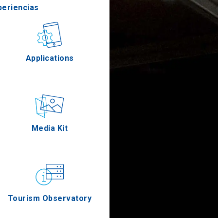
periencias
stronomía
Applications
Eventos
Media Kit
Tourism Observatory