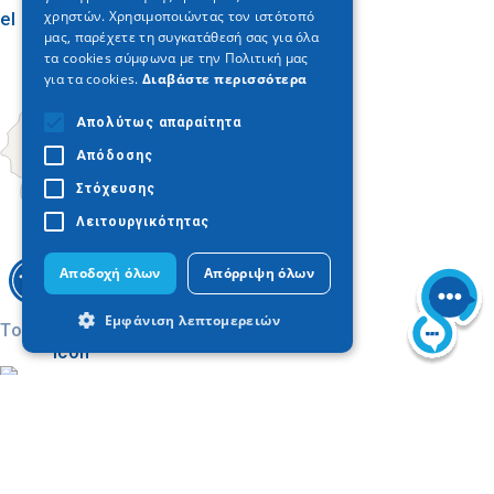
χρηστών. Χρησιμοποιώντας τον ιστότοπό
el camino hacia la colina.
μας, παρέχετε τη συγκατάθεσή σας για όλα
τα cookies σύμφωνα με την Πολιτική μας
για τα cookies.
Διαβάστε περισσότερα
Απολύτως απαραίτητα
Απόδοσης
Στόχευσης
Λειτουργικότητας
Αποδοχή όλων
Απόρριψη όλων
Εμφάνιση λεπτομερειών
Today
Απολύτως απαραίτητα
Απόδοσης
Στόχευσης
Λειτουργικότητας
Τα απολύτως απαραίτητα cookies
επιτρέπουν βασικές λειτουργίες του