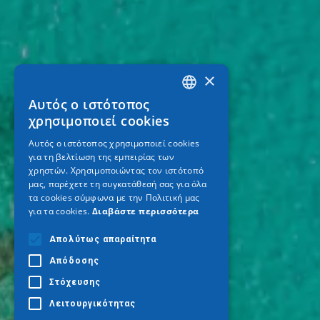
×
Αυτός ο ιστότοπος
GREEK
χρησιμοποιεί cookies
ENGLISH
Αυτός ο ιστότοπος χρησιμοποιεί cookies
για τη βελτίωση της εμπειρίας των
GERMAN
χρηστών. Χρησιμοποιώντας τον ιστότοπό
μας, παρέχετε τη συγκατάθεσή σας για όλα
τα cookies σύμφωνα με την Πολιτική μας
για τα cookies.
Διαβάστε περισσότερα
Απολύτως απαραίτητα
Απόδοσης
Στόχευσης
Λειτουργικότητας