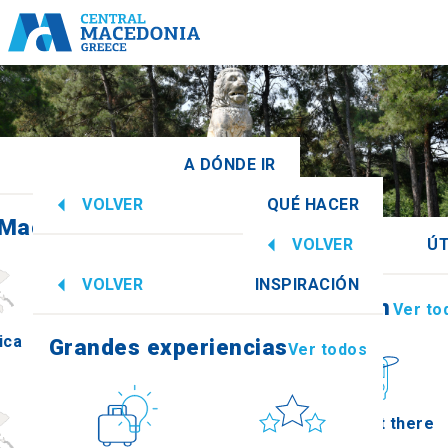
A DÓNDE IR
VOLVER
QUÉ HACER
 Macedonia Central
Ver todos
VOLVER
ÚT
Grandes experiencias
Ver todos
VOLVER
INSPIRACIÓN
Información
Ver to
ica
Imathia
Grandes experiencias
Ver todos
Cultura
Sol y mar
How to get there