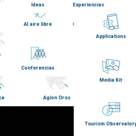
Ideas
Experiencias
Pella
Al aire libre
Gastronomía
Applications
a
Serres
Conferencias
Eventos
Media Kit
ca
Agion Oros
Tourism Observator