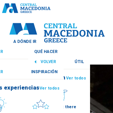
A DÓNDE IR
ER
QUÉ HACER
Central
Ver todos
VOLVER
ÚTIL
s experiencias
Ver todos
ER
INSPIRACIÓN
Información
Ver todos
Imathia
s experiencias
Ver todos
ura
Sol y mar
How to get there