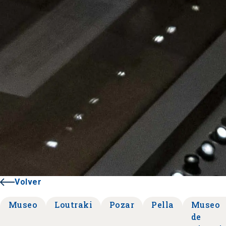
Volver
Museo
Loutraki
Pozar
Pella
Museo
de