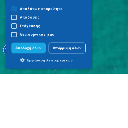
Απολύτως απαραίτητα
Απόδοσης
Στόχευσης
Λειτουργικότητας
Αποδοχή όλων
Απόρριψη όλων
Εμφάνιση λεπτομερειών
Απολύτως απαραίτητα
Απόδοσης
Στόχευσης
Λειτουργικότητας
Τα απολύτως απαραίτητα cookies
επιτρέπουν βασικές λειτουργίες του
ιστότοπου, όπως τη σύνδεση χρήστη και
τη διαχείριση λογαριασμού. Ο ιστότοπος
δεν μπορεί να χρησιμοποιηθεί σωστά
χωρίς τα απολύτως απαραίτητα cookies.