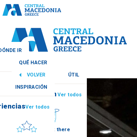
DÓNDE IR
QUÉ HACER
Ver todos
VOLVER
ÚTIL
iencias
Ver todos
INSPIRACIÓN
Información
Ver todos
ia
iencias
Ver todos
Sol y mar
How to get there