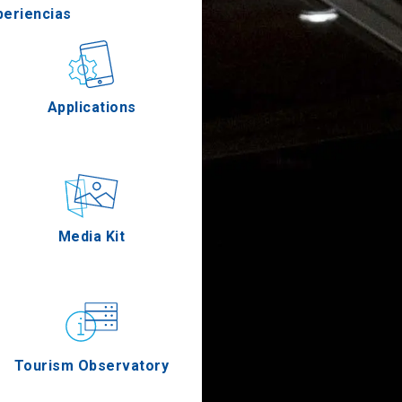
periencias
stronomía
Applications
Eventos
Media Kit
Tourism Observatory