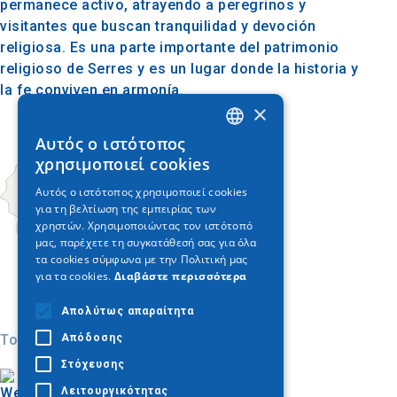
permanece activo, atrayendo a peregrinos y
visitantes que buscan tranquilidad y devoción
religiosa. Es una parte importante del patrimonio
religioso de Serres y es un lugar donde la historia y
la fe conviven en armonía.
×
Αυτός ο ιστότοπος
GREEK
χρησιμοποιεί cookies
ENGLISH
Αυτός ο ιστότοπος χρησιμοποιεί cookies
για τη βελτίωση της εμπειρίας των
GERMAN
χρηστών. Χρησιμοποιώντας τον ιστότοπό
μας, παρέχετε τη συγκατάθεσή σας για όλα
τα cookies σύμφωνα με την Πολιτική μας
για τα cookies.
Διαβάστε περισσότερα
Απολύτως απαραίτητα
Απόδοσης
Today
Στόχευσης
Λειτουργικότητας