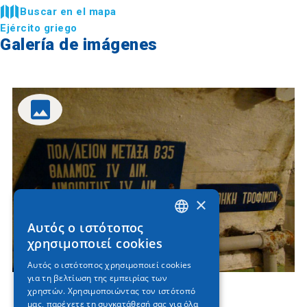
Buscar en el mapa
Ejército griego
Galería de imágenes
×
Αυτός ο ιστότοπος
GREEK
χρησιμοποιεί cookies
ENGLISH
Αυτός ο ιστότοπος χρησιμοποιεί cookies
για τη βελτίωση της εμπειρίας των
GERMAN
χρηστών. Χρησιμοποιώντας τον ιστότοπό
μας, παρέχετε τη συγκατάθεσή σας για όλα