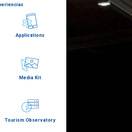
periencias
stronomía
Applications
Eventos
Media Kit
Tourism Observatory