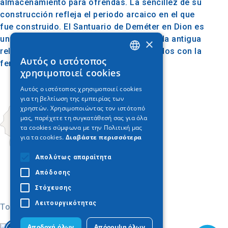
almacenamiento para ofrendas. La sencillez de su
construcción refleja el periodo arcaico en el que
fue construido. El Santuario de Deméter en Dion es
un monumento crucial para comprender la antigua
×
religión macedonia y los rituales asociados con la
Αυτός ο ιστότοπος
fertilidad y la agricultura.
GREEK
χρησιμοποιεί cookies
ENGLISH
Αυτός ο ιστότοπος χρησιμοποιεί cookies
για τη βελτίωση της εμπειρίας των
GERMAN
χρηστών. Χρησιμοποιώντας τον ιστότοπό
μας, παρέχετε τη συγκατάθεσή σας για όλα
τα cookies σύμφωνα με την Πολιτική μας
για τα cookies.
Διαβάστε περισσότερα
Απολύτως απαραίτητα
Απόδοσης
Στόχευσης
Λειτουργικότητας
Today
Αποδοχή όλων
Απόρριψη όλων