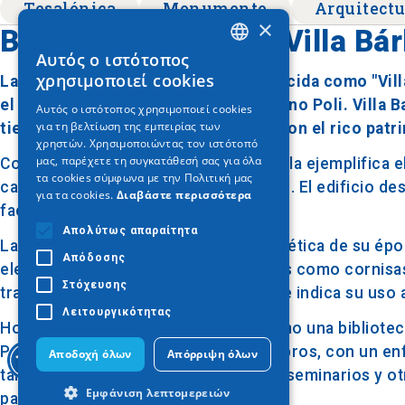
Tesalónica
Monumento
Arquitectu
×
Biblioteca Ano Poli (Villa Bá
Αυτός ο ιστότοπος
GREEK
χρησιμοποιεί cookies
La Biblioteca Ano Poli, también conocida como "Vill
ENGLISH
el corazón del histórico distrito de Ano Poli. Villa
Αυτός ο ιστότοπος χρησιμοποιεί cookies
για τη βελτίωση της εμπειρίας των
GERMAN
tiene una larga historia relacionada con el rico patr
χρηστών. Χρησιμοποιώντας τον ιστότοπό
μας, παρέχετε τη συγκατάθεσή σας για όλα
Construida a finales del siglo XIX, la villa ejemplifica
τα cookies σύμφωνα με την Πολιτική μας
características neoclásicas distintivas. El edificio d
για τα cookies.
Διαβάστε περισσότερα
fachada y meticulosa construcción.
Απολύτως απαραίτητα
La arquitectura de la villa refleja la estética de su 
Απόδοσης
elementos decorativos ornamentados como cornisas y 
Στόχευσης
transmiten un aire de grandeza, lo que indica su uso 
Λειτουργικότητας
Hoy en día, Villa Bárbara funciona como una bibliote
Poli acceso a una rica colección de libros, con un enfo
Αποδοχή όλων
Απόρριψη όλων
también organiza eventos culturales, seminarios y ot
Εμφάνιση λεπτομερειών
patrimonio cultural de la región.