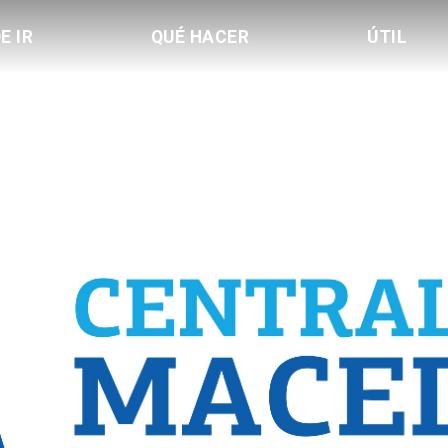
E IR
QUÉ HACER
ÚTIL