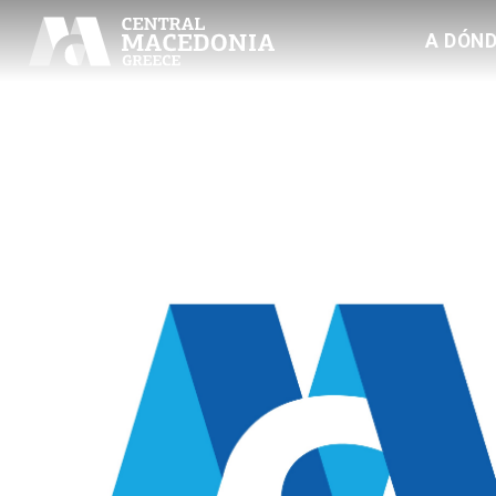
A DÓND