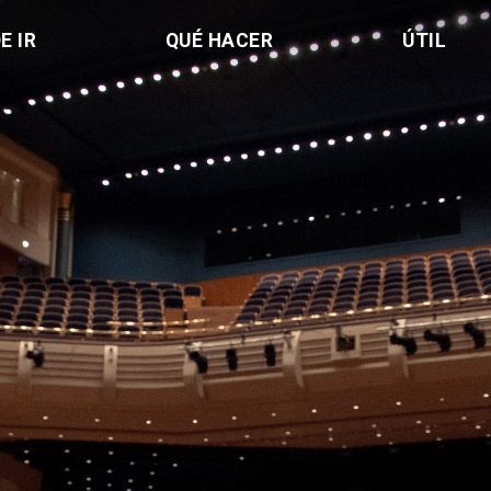
E IR
QUÉ HACER
ÚTIL