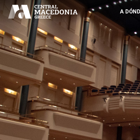
A DÓND