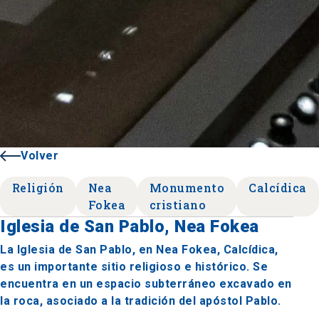
Volver
Religión
Nea
Monumento
Calcídica
Fokea
cristiano
Iglesia de San Pablo, Nea Fokea
La Iglesia de San Pablo, en Nea Fokea, Calcídica,
es un importante sitio religioso e histórico. Se
encuentra en un espacio subterráneo excavado en
la roca, asociado a la tradición del apóstol Pablo.