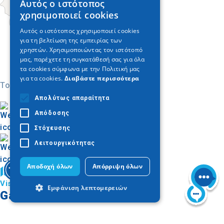
Αυτός ο ιστότοπος
GREEK
χρησιμοποιεί cookies
ENGLISH
Αυτός ο ιστότοπος χρησιμοποιεί cookies
για τη βελτίωση της εμπειρίας των
GERMAN
χρηστών. Χρησιμοποιώντας τον ιστότοπό
μας, παρέχετε τη συγκατάθεσή σας για όλα
τα cookies σύμφωνα με την Πολιτική μας
για τα cookies.
Διαβάστε περισσότερα
Today
Απολύτως απαραίτητα
Απόδοσης
Στόχευσης
Λειτουργικότητας
Αποδοχή όλων
Απόρριψη όλων
Buscar en el mapa
Visita Calcídica
Εμφάνιση λεπτομερειών
Galería de imágenes
Απολύτως απαραίτητα
Απόδοσης