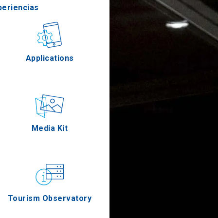
periencias
stronomía
Applications
Eventos
Media Kit
Tourism Observatory