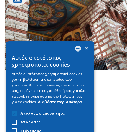
×
Αυτός ο ιστότοπος
GREEK
χρησιμοποιεί cookies
ENGLISH
Αυτός ο ιστότοπος χρησιμοποιεί cookies
για τη βελτίωση της εμπειρίας των
GERMAN
χρηστών. Χρησιμοποιώντας τον ιστότοπό
μας, παρέχετε τη συγκατάθεσή σας για όλα
τα cookies σύμφωνα με την Πολιτική μας
για τα cookies.
Διαβάστε περισσότερα
Απολύτως απαραίτητα
Απόδοσης
Στόχευσης