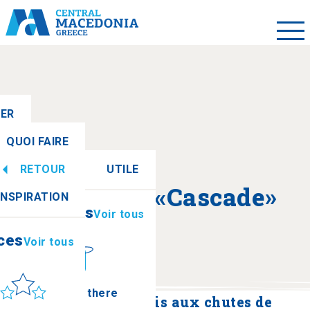
LER
QUOI FAIRE
RETOUR
UTILE
ces
Voir tous
A propos de «Cascade»
INSPIRATION
Informations
Voir tous
ces
Voir tous
leil et mer
How to get there
Une journée au paradis aux chutes de