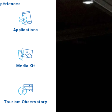
xpériences
stronomie
Applications
Épreuves
Media Kit
Tourism Observatory