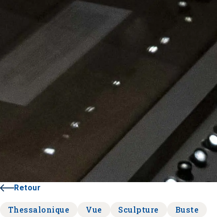
Retour
Thessalonique
Vue
Sculpture
Buste