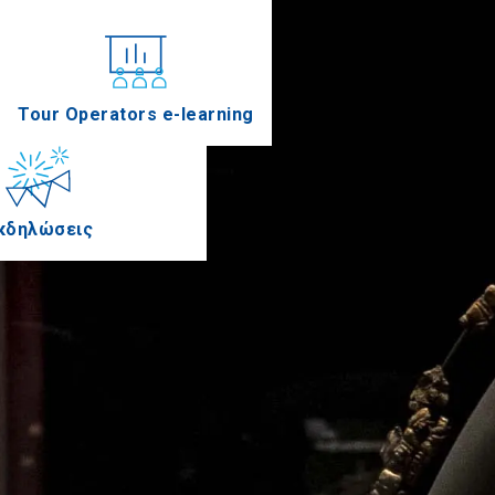
Συνέδρια
Tour Operators e-learning
κδηλώσεις