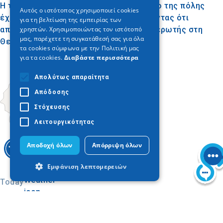
ENGLISH
Η τοποθέτηση του μνημείου στην είσοδο της πόλης
Αυτός ο ιστότοπος χρησιμοποιεί cookies
έχει ιδιαίτερο συμβολισμό, υποδηλώνοντας ότι
για τη βελτίωση της εμπειρίας των
GERMAN
από εκεί ο Χάψας θα εισερχόταν ελευθερωτής στη
χρηστών. Χρησιμοποιώντας τον ιστότοπό
μας, παρέχετε τη συγκατάθεσή σας για όλα
Θεσσαλονίκη.
τα cookies σύμφωνα με την Πολιτική μας
για τα cookies.
Διαβάστε περισσότερα
Απολύτως απαραίτητα
Απόδοσης
Στόχευσης
Λειτουργικότητας
Αποδοχή όλων
Απόρριψη όλων
Εμφάνιση λεπτομερειών
Today
Απολύτως απαραίτητα
Απόδοσης
Στόχευσης
Λειτουργικότητας