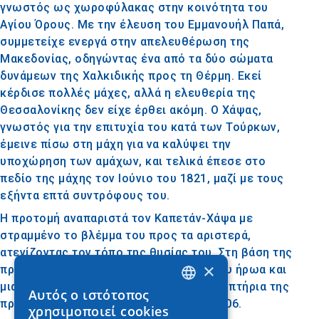
γνωστός ως χωροφύλακας στην κοινότητα του
Αγίου Όρους. Με την έλευση του Εμμανουήλ Παπά,
συμμετείχε ενεργά στην απελευθέρωση της
Μακεδονίας, οδηγώντας ένα από τα δύο σώματα
δυνάμεων της Χαλκιδικής προς τη Θέρμη. Εκεί
κέρδισε πολλές μάχες, αλλά η ελευθερία της
Θεσσαλονίκης δεν είχε έρθει ακόμη. Ο Χάψας,
γνωστός για την επιτυχία του κατά των Τούρκων,
έμεινε πίσω στη μάχη για να καλύψει την
υποχώρηση των αμάχων, και τελικά έπεσε στο
πεδίο της μάχης τον Ιούνιο του 1821, μαζί με τους
εξήντα επτά συντρόφους του.
Η προτομή αναπαριστά τον Καπετάν-Χάψα με
στραμμένο το βλέμμα του προς τα αριστερά,
ατενίζοντας τον τόπο της θυσίας του. Στη βάση της
×
προτομής, αναγράφονται τα στοιχεία του ήρωα και
μια μεταλλική πλάκα θυμίζει τα αποκαλυπτήρια της
Αυτός ο ιστότοπος
GREEK
προτομής που έγιναν στις 18 Ιουνίου 2006.
χρησιμοποιεί cookies