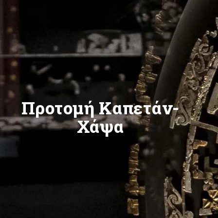
Προτομή Καπετάν-
Χάψα