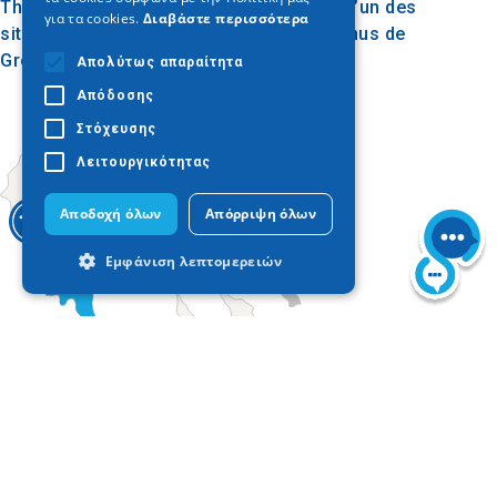
Thessalonique et est considéré comme l’un des
για τα cookies.
Διαβάστε περισσότερα
sites les plus beaux et les mieux entretenus de
Grèce.
Απολύτως απαραίτητα
Απόδοσης
Στόχευσης
Λειτουργικότητας
Αποδοχή όλων
Απόρριψη όλων
Εμφάνιση λεπτομερειών
Απολύτως απαραίτητα
Απόδοσης
Στόχευσης
Λειτουργικότητας
Today
Τα απολύτως απαραίτητα cookies
επιτρέπουν βασικές λειτουργίες του
ιστότοπου, όπως τη σύνδεση χρήστη και
τη διαχείριση λογαριασμού. Ο ιστότοπος
δεν μπορεί να χρησιμοποιηθεί σωστά