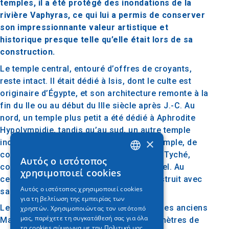
temples, il a été protégé des inondations de la
rivière Vaphyras, ce qui lui a permis de conserver
son impressionnante valeur artistique et
historique presque telle qu’elle était lors de sa
construction.
Le temple central, entouré d’offres de croyants,
reste intact. Il était dédié à Isis, dont le culte est
originaire d’Égypte, et son architecture remonte à la
fin du IIe ou au début du IIIe siècle après J.-C. Au
nord, un temple plus petit a été dédié à Aphrodite
Hypolympidie, tandis qu’au sud, un autre temple
×
inconnu a été découvert. Le quatrième temple, de
construction ultérieure, était dédié à Isis Tyché,
Αυτός ο ιστότοπος
GREEK
comme l’indique une inscription sur l’autel. Au
χρησιμοποιεί cookies
centre du complexe, il y a un bassin construit avec
ENGLISH
Αυτός ο ιστότοπος χρησιμοποιεί cookies
sa source sacrée.
για τη βελτίωση της εμπειρίας των
GERMAN
Le site archéologique de la ville sacrée des anciens
χρηστών. Χρησιμοποιώντας τον ιστότοπό
μας, παρέχετε τη συγκατάθεσή σας για όλα
Macédoniens est situé à environ 90 kilomètres de
τα cookies σύμφωνα με την Πολιτική μας