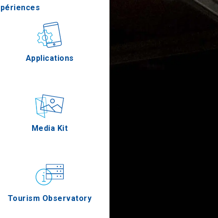
xpériences
stronomie
Applications
Épreuves
Media Kit
Tourism Observatory