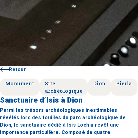
Retour
Monument
Site
Dion
Pieria
archéologique
Sanctuaire d’Isis à Dion
Parmi les trésors archéologiques inestimables
révélés lors des fouilles du parc archéologique de
Dion, le sanctuaire dédié à Isis Lochia revêt une
importance particulière. Composé de quatre