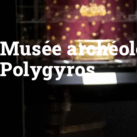
Musée archéol
Polygyros