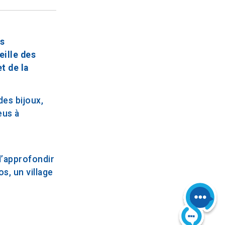
es
eille des
t de la
des bijoux,
eus à
d’approfondir
s, un village