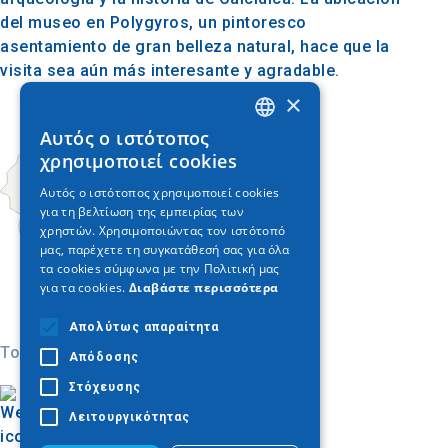
del museo en Polygyros, un pintoresco
asentamiento de gran belleza natural, hace que la
visita sea aún más interesante y agradable.
×
Αυτός ο ιστότοπος
GREEK
χρησιμοποιεί cookies
ENGLISH
Αυτός ο ιστότοπος χρησιμοποιεί cookies
για τη βελτίωση της εμπειρίας των
GERMAN
χρηστών. Χρησιμοποιώντας τον ιστότοπό
μας, παρέχετε τη συγκατάθεσή σας για όλα
τα cookies σύμφωνα με την Πολιτική μας
για τα cookies.
Διαβάστε περισσότερα
Απολύτως απαραίτητα
Today
Απόδοσης
Στόχευσης
Λειτουργικότητας