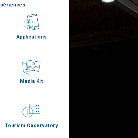
xpériences
stronomie
Applications
Épreuves
Media Kit
Tourism Observatory