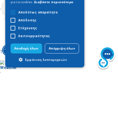
για τα cookies.
Διαβάστε περισσότερα
Απολύτως απαραίτητα
Απόδοσης
Στόχευσης
Λειτουργικότητας
Αποδοχή όλων
Απόρριψη όλων
Today
Εμφάνιση λεπτομερειών
Απολύτως απαραίτητα
Απόδοσης
Στόχευσης
Λειτουργικότητας
Τα απολύτως απαραίτητα cookies
Trouver sur la carte
επιτρέπουν βασικές λειτουργίες του
Unité Régionale de Serres
ιστότοπου, όπως τη σύνδεση χρήστη και
Galerie d'images
τη διαχείριση λογαριασμού. Ο ιστότοπος
δεν μπορεί να χρησιμοποιηθεί σωστά
χωρίς τα απολύτως απαραίτητα cookies.