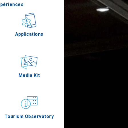
xpériences
stronomie
Applications
Épreuves
Media Kit
Tourism Observatory