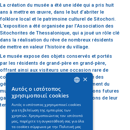
La création du musée a été une idée qui a pris huit
ans à mettre en œuvre, dans le but d’abriter le
folklore local et le patrimoine culturel de Sitochori.
L’exposition a été organisée par l’Association des
Sitochorites de Thessalonique, qui a joué un rôle clé
dans la réalisation du rêve de nombreux résidents
de mettre en valeur l’histoire du village.
Le musée expose des objets conservés et portés
par les résidents de grand-père en grand-père,
offrant ainsi aux visiteurs une occasion rare de
connaître la tradition et la vie quotidienne des
×
générations précédentes. Le fonctionnement du
Αυτός ο ιστότοπος
GREEK
musée renforce l’espoir que les générations futures
χρησιμοποιεί cookies
garderont vivantes l’histoire et les traditions de leur
ENGLISH
Αυτός ο ιστότοπος χρησιμοποιεί cookies
terre.
για τη βελτίωση της εμπειρίας των
GERMAN
χρηστών. Χρησιμοποιώντας τον ιστότοπό
μας, παρέχετε τη συγκατάθεσή σας για όλα
τα cookies σύμφωνα με την Πολιτική μας