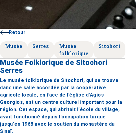
Retour
Musée
Serres
Musée
Sitohori
folklorique
Musée Folklorique de Sitochori
Serres
Le musée folklorique de Sitochori, qui se trouve
dans une salle accordée par la coopérative
agricole locale, en face de l’église d’Agios
Georgios, est un centre culturel important pour la
région. Cet espace, qui abritait l'école du village,
avait fonctionné depuis l'occupation turque
jusqu'en 1968 avec le soutien du monastère du
Sinaï.