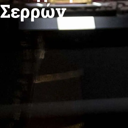
Σερρών