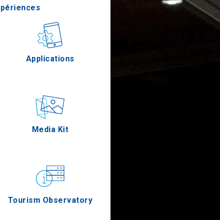
xpériences
stronomie
Applications
Épreuves
Media Kit
Tourism Observatory