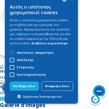
Αυτός ο ιστότοπος
GREEK
χρησιμοποιεί cookies
ENGLISH
Αυτός ο ιστότοπος χρησιμοποιεί cookies
για τη βελτίωση της εμπειρίας των
GERMAN
χρηστών. Χρησιμοποιώντας τον ιστότοπό
μας, παρέχετε τη συγκατάθεσή σας για όλα
τα cookies σύμφωνα με την Πολιτική μας
για τα cookies.
Διαβάστε περισσότερα
Απολύτως απαραίτητα
Today
Απόδοσης
Στόχευσης
Λειτουργικότητας
Αποδοχή όλων
Απόρριψη όλων
Εμφάνιση λεπτομερειών
Trouver sur la carte
Galerie d'images