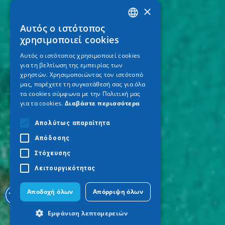
×
Αυτός ο ιστότοπος
GREEK
χρησιμοποιεί cookies
ENGLISH
Αυτός ο ιστότοπος χρησιμοποιεί cookies
για τη βελτίωση της εμπειρίας των
GERMAN
χρηστών. Χρησιμοποιώντας τον ιστότοπό
μας, παρέχετε τη συγκατάθεσή σας για όλα
τα cookies σύμφωνα με την Πολιτική μας
για τα cookies.
Διαβάστε περισσότερα
Απολύτως απαραίτητα
Απόδοσης
Στόχευσης
Λειτουργικότητας
Αποδοχή όλων
Απόρριψη όλων
Εμφάνιση λεπτομερειών