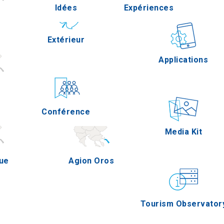
Idées
Expériences
Pella
Extérieur
Gastronomie
Applications
Serres
Conférence
Épreuves
Media Kit
que
Agion Oros
Tourism Observator