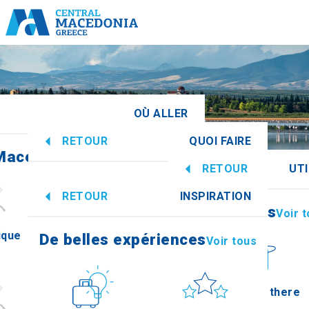
OÙ ALLER
RETOUR
QUOI FAIRE
Macédoine centrale
Voir tous
RETOUR
UTI
De belles expériences
Voir tous
RETOUR
INSPIRATION
Informations
Voir 
ique
Imathia
De belles expériences
Voir tous
Culture
Soleil et mer
How to get there