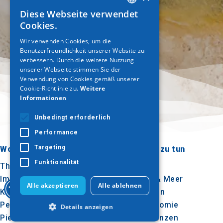
Diese Webseite verwendet
GREEK
Cookies.
ENGLISH
Wir verwenden Cookies, um die
Benutzerfreundlichkeit unserer Website zu
GERMAN
verbessern. Durch die weitere Nutzung
unserer Webseite stimmen Sie der
Verwendung von Cookies gemäß unserer
Cookie-Richtlinie zu.
Weitere
Informationen
Unbedingt erforderlich
Performance
Targeting
Wohin gehen?
Was ist zu tun
Funktionalität
Thessaloniki
Kultur
Imathia
Sonne & Meer
Alle akzeptieren
Alle ablehnen
Kilkis
Im Freien
Pella
Gastronomie
Details anzeigen
Pieria
Konferenzen