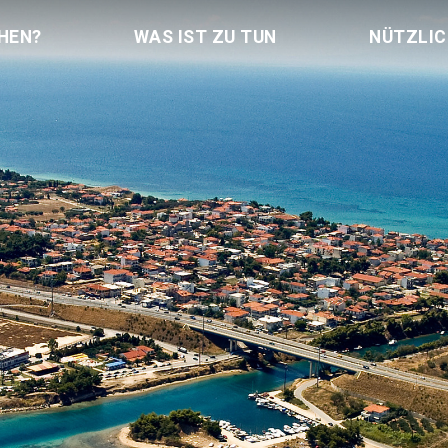
HEN?
WAS IST ZU TUN
NÜTZLI