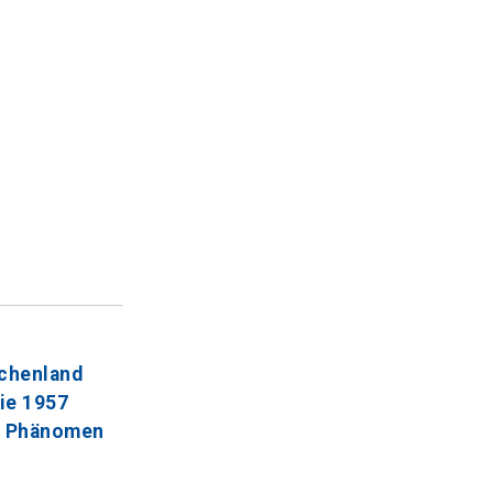
echenland
sie 1957
en Phänomen