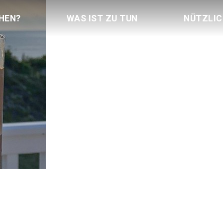
HEN?
WAS IST ZU TUN
NÜTZLI