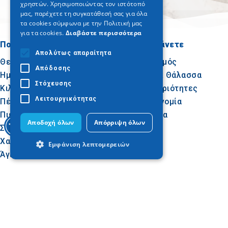
χρηστών. Χρησιμοποιώντας τον ιστότοπό
μας, παρέχετε τη συγκατάθεσή σας για όλα
τα cookies σύμφωνα με την Πολιτική μας
για τα cookies.
Διαβάστε περισσότερα
Πού να πάτε
Τι να κάνετε
Απολύτως απαραίτητα
Θεσσαλονίκη
Πολιτισμός
Απόδοσης
Ημαθία
Ήλιος & Θάλασσα
Στόχευσης
Κιλκίς
Δραστηριότητες
Λειτουργικότητας
Πέλλα
Γαστρονομία
Πιερία
Συνέδρια
Αποδοχή όλων
Απόρριψη όλων
Σέρρες
Χαλκιδική
Εμφάνιση λεπτομερειών
Άγιον Όρος
Απολύτως απαραίτητα
Απόδοσης
Ακολουθήστε μας
Στόχευσης
Λειτουργικότητας
Τα απολύτως απαραίτητα cookies
επιτρέπουν βασικές λειτουργίες του