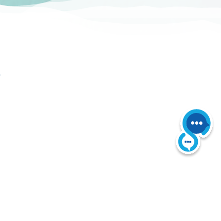
ι
 Reserved