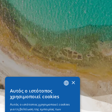
×
Αυτός ο ιστότοπος
GREEK
χρησιμοποιεί cookies
ENGLISH
Αυτός ο ιστότοπος χρησιμοποιεί cookies
για τη βελτίωση της εμπειρίας των
GERMAN