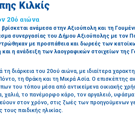
πης Κιλκίς
ον 20ό αιώνα
 βρίσκεται ανάμεσα στην Αξιούπολη και τη Γουμέν
λεσμα συνεργασίας του Δήμου Αξιούπολης με τον Π
εντρώθηκαν με προσπάθεια και δωρεές των κατοίκ
η και η ανάδειξη των λαογραφικών στοιχείων της 
τη διάρκεια του 20ού αιώνα, με ιδιαίτερα χαρακτη
όντο, τη Θράκη και τη Μικρά Ασία. Ο επισκέπτης α
πων του τόπου μέσα από αντικείμενα οικιακής χρή
, χαλιά, το πανέμορφο κάρο, τον αργαλειό, υφάσμα
ιδεύουν στον χρόνο, στις ζωές των προηγούμενων γ
 τους παιδικής ηλικίας.