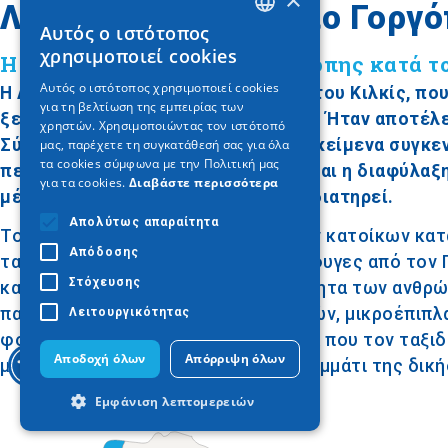
Λαογραφικό Μουσείο Γοργό
Αυτός ο ιστότοπος
GREEK
χρησιμοποιεί cookies
Η παραδοσιακή ζωή της Γοργόπης κατά τ
ENGLISH
Αυτός ο ιστότοπος χρησιμοποιεί cookies
Η Λαογραφική Έκθεση στη Γοργόπη του Κιλκίς, που
για τη βελτίωση της εμπειρίας των
GERMAN
ξεκίνησε τη λειτουργία της το 2002. Ήταν αποτέ
χρηστών. Χρησιμοποιώντας τον ιστότοπό
Σύλλογο «Νέοι Παίονες» και τα αντικείμενα συγκ
μας, παρέχετε τη συγκατάθεσή σας για όλα
τα cookies σύμφωνα με την Πολιτική μας
περιοχής. Σκοπός του Μουσείου είναι η διαφύλαξ
για τα cookies.
Διαβάστε περισσότερα
μέσα από τον θησαυρό μνήμης που διατηρεί.
Απολύτως απαραίτητα
Το Μουσείο παρουσιάζει τη ζωή των κατοίκων κατά 
Απόδοσης
τα αντικείμενα που έφεραν οι πρόσφυγες από τον Π
Στόχευσης
και αντιλαμβάνεται την καθημερινότητα των ανθρώ
παραδοσιακών ασχολιών και εργασιών, μικροέπιπλα
Λειτουργικότητας
φορεσιές και όλα εκείνα τα στοιχεία που τον ταξ
Αποδοχή όλων
Απόρριψη όλων
μεγαλύτεροι θα αναγνωρίσουν ως κομμάτι της δικής
Εμφάνιση λεπτομερειών