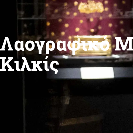
Λαογραφικό Μ
Κιλκίς