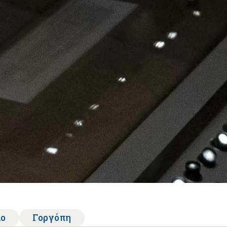
ίο
Γοργόπη