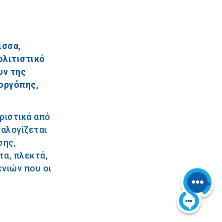
ισσα,
ολιτιστικό
ων της
Γοργόπης,
ριστικά από
ναλογίζεται
σης,
τα, πλεκτά,
ενιών που οι