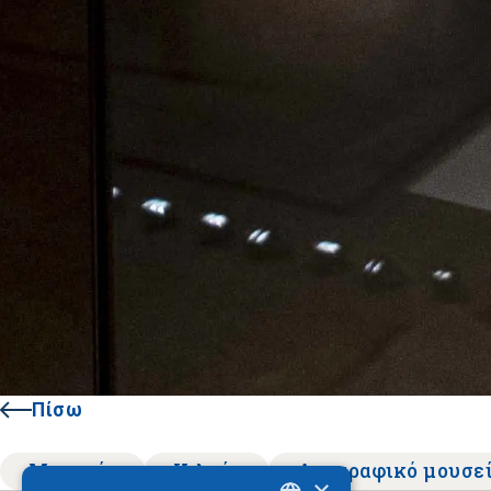
Πίσω
Μουσείο
Κιλκίς
Λαογραφικό μουσε
×