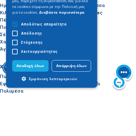
μας, παρέχετε τη συγκατάθεσή σας για όλα
Ημαθία
Ήλιος & Θάλασσα
τα cookies σύμφωνα με την Πολιτική μας
για τα cookies.
Διαβάστε περισσότερα
Κιλκίς
Δραστηριότητες
Πέλλα
Γαστρονομία
Απολύτως απαραίτητα
Πιερία
Συνέδρια
Απόδοσης
Σέρρες
Χαλκιδική
Στόχευσης
Άγιον Όρος
Λειτουργικότητας
Αποδοχή όλων
Απόρριψη όλων
Χρήσιμα
Εμπνεύσου
Πώς να φτάσετε
Εμπειρίες
Εμφάνιση λεπτομερειών
Εφαρμογές
Ιδεές για ταξίδι
Πολυμέσα
Παρατηρητήριο
Απολύτως απαραίτητα
Απόδοσης
Τουρισμού
Στόχευσης
Λειτουργικότητας
Tour Operators e-
learning
Τα απολύτως απαραίτητα cookies
επιτρέπουν βασικές λειτουργίες του
ιστότοπου, όπως τη σύνδεση χρήστη και
τη διαχείριση λογαριασμού. Ο ιστότοπος