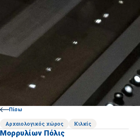
Πίσω
Αρχαιολογικός χώρος
Κιλκίς
Μορρυλίων Πόλις