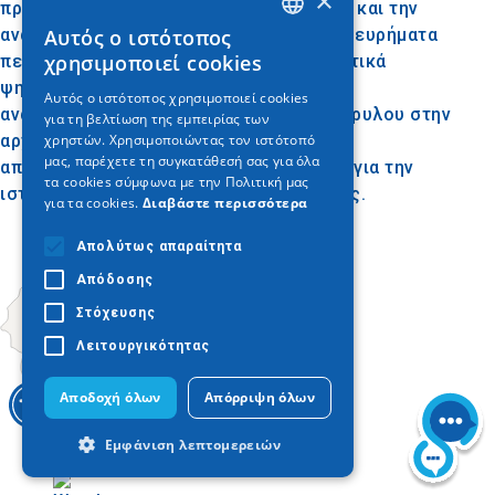
×
προσφέροντας νέα στοιχεία για τη δομή και την
ανάπτυξη της αρχαίας πόλης. Σημαντικά ευρήματα
Αυτός ο ιστότοπος
GREEK
χρησιμοποιεί cookies
περιλαμβάνουν επιτύμβιες στήλες, τιμητικά
ENGLISH
ψηφίσματα και άλλες ανακαλύψεις που
Αυτός ο ιστότοπος χρησιμοποιεί cookies
αναδεικνύουν τη σπουδαιότητα της Μόρρυλου στην
για τη βελτίωση της εμπειρίας των
GERMAN
αρχαιότητα. Η ανασκαφή συνεχίζεται,
χρηστών. Χρησιμοποιώντας τον ιστότοπό
μας, παρέχετε τη συγκατάθεσή σας για όλα
αποκαλύπτοντας συνεχώς νέα στοιχεία για την
τα cookies σύμφωνα με την Πολιτική μας
ιστορία και την κληρονομιά της περιοχής.
για τα cookies.
Διαβάστε περισσότερα
Απολύτως απαραίτητα
Απόδοσης
Στόχευσης
Λειτουργικότητας
Αποδοχή όλων
Απόρριψη όλων
Εμφάνιση λεπτομερειών