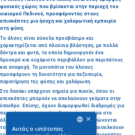
φυσικός χώρος που βρίσκεται στην περιοχή του
οικισμού Πεδινού, προσφέροντας στους
επισκέπτες μια ήσυχη και χαλαρωτική εμπειρία
στη φύση.
Το άλσος είναι εύκολα προσβάσιμο και
χαρακτηρίζεται από πλούσια βλάστηση, με πολλά
δέντρα και φυτά, τα οποία δημιουργούν ένα
δροσερό και ευχάριστο περιβάλλον για περιπάτους
και αναψυχή. Τα μονοπάτια του άλσους
προσφέρουν τη δυνατότητα για πεζοπορία,
παρατήρηση της φύσης και χαλάρωση.
Στο δασάκι υπάρχουν σημεία για πικνίκ, όπου οι
επισκέπτες μπορούν να απολαύσουν γεύματα στην
ύπαιθρο. Επίσης, έχουν διαμορφωθεί διαδρομές για
περιπάτους και μικρές εξερευνήσεις μέσα στο
×
άλσος. Κατά καιρούς, στο άλσος διοργανώνονται
τοπικές εκδηλώσεις και γιορτές, που προσελκύουν
Αυτός ο ιστότοπος
GREEK
τους κατοίκους της περιοχής και τους επισκέπτες.