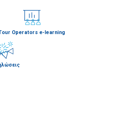
νέδρια
Tour Operators e-learning
ηλώσεις