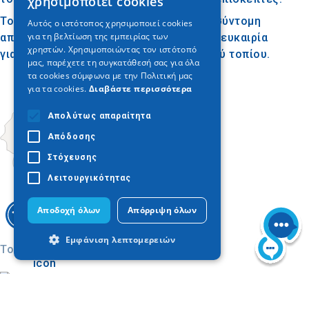
χρησιμοποιεί cookies
ENGLISH
Το Άλσος Πεδινού είναι ιδανικό για μια σύντομη
Αυτός ο ιστότοπος χρησιμοποιεί cookies
για τη βελτίωση της εμπειρίας των
GERMAN
απόδραση στη φύση, προσφέροντας μια ευκαιρία
χρηστών. Χρησιμοποιώντας τον ιστότοπό
για χαλάρωση και απόλαυση του φυσικού τοπίου.
μας, παρέχετε τη συγκατάθεσή σας για όλα
τα cookies σύμφωνα με την Πολιτική μας
για τα cookies.
Διαβάστε περισσότερα
Απολύτως απαραίτητα
Απόδοσης
Στόχευσης
Λειτουργικότητας
Αποδοχή όλων
Απόρριψη όλων
Εμφάνιση λεπτομερειών
Today
Απολύτως απαραίτητα
Απόδοσης
Στόχευσης
Λειτουργικότητας