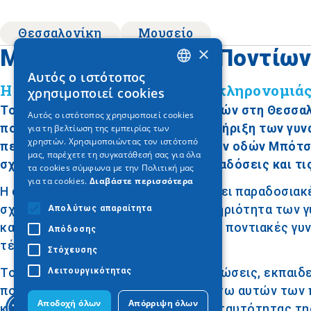
Θεσσαλονίκη
Μουσείο
×
Μουσείο Μέριμνας Ποντίων
Αυτός ο ιστότοπος
GREEK
Η ανάδειξη της πολιτιστικής κληρονομιά
χρησιμοποιεί cookies
ENGLISH
Το Μουσείο Μέριμνας Ποντίων Κυριών στη Θεσσαλο
Αυτός ο ιστότοπος χρησιμοποιεί cookies
πολιτιστικής κληρονομιάς και τη στήριξη των γυν
για τη βελτίωση της εμπειρίας των
GERMAN
χρηστών. Χρησιμοποιώντας τον ιστότοπό
περιοχή της πόλης, στη συμβολή των οδών Μπότσα
μας, παρέχετε τη συγκατάθεσή σας για όλα
σχετίζονται με την ιστορία, τις παραδόσεις και τι
τα cookies σύμφωνα με την Πολιτική μας
για τα cookies.
Διαβάστε περισσότερα
Η συλλογή του μουσείου περιλαμβάνει παραδοσιακέ
σχετίζονται με τη ζωή και τη δραστηριότητα των γ
Απολύτως απαραίτητα
και τα υλικά που χρησιμοποιούσαν οι ποντιακές γυ
Απόδοσης
τέχνη και τη δημιουργικότητά τους.
Στόχευσης
Λειτουργικότητας
Το μουσείο οργανώνει επίσης εκδηλώσεις, εκπαιδ
ποντιακή γλώσσα και παράδοση. Μέσω αυτών των π
Αποδοχή όλων
Απόρριψη όλων
κληρονομιάς και στην ενίσχυση της ταυτότητας τη