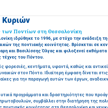
 Κυριών
ς των Ποντίων στη Θεσσαλονίκη
νίκη ιδρύθηκε το 1996, με στόχο την ανάδειξη τη
αικών της ποντιακής κοινότητας. Βρίσκεται σε κεν
ρη και Βασιλίσσης Όλγας και φιλοξενεί εκθέματα
ς τέχνες του Πόντου.
ς φορεσιές, κεντήματα, υφαντά, καθώς και αντικε
υναικών στον Πόντο. Ιδιαίτερη έμφαση δίνεται στις
ναίκες για την παραγωγή αυτών των έργων, αναδεικ
ευτικά προγράμματα και δραστηριότητες που προάγ
ρωτοβουλιών, συμβάλλει στην διατήρηση της πολι
ς ποντιακής κοινότητας στη Θεσσαλονίκη και γενι