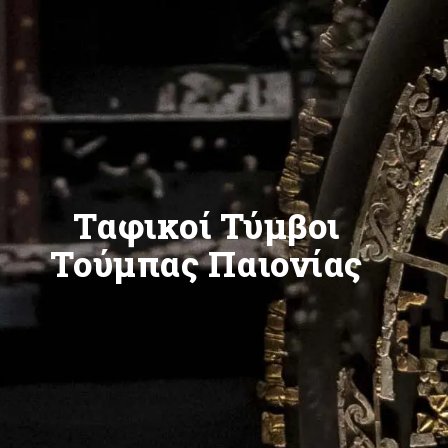
Ταφικοί Τύμβοι
Τούμπας Παιονίας