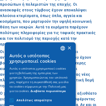
προσώπων ή πολεμιστών της εποχής. Οι
ανασκαφές στους τύμβους έχουν αποκαλύψει
πλούσια κτερίσματα, όπως όπλα, αγγεία και
κοσμήματα, που μαρτυρούν την υψηλή κοινωνική
θέση των νεκρών. Αυτά τα ευρήματα παρέχουν
πολύτιμες πληροφορίες για τις ταφικές πρακτικές
και τον πολιτισμό της περιοχής κατά την
αρχαιότητα.
×
Οι τύμβοι της Τούμπας έχουν αποτελέσει
Αυτός ο ιστότοπος
αντικείμενο αρχαιολογικών ερευνών, που έχουν
GREEK
χρησιμοποιεί cookies
βοηθήσει στη διαμόρφωση μιας πληρέστερης
ENGLISH
εικόνας της ιστορίας της Μακεδονίας. Οι
Αυτός ο ιστότοπος χρησιμοποιεί cookies
για τη βελτίωση της εμπειρίας των
GERMAN
ανασκαφές συνεχίζονται, αποκαλύπτοντας νέες
χρηστών. Χρησιμοποιώντας τον ιστότοπό
πληροφορίες για την κοινωνική και πολιτική δομή
μας, παρέχετε τη συγκατάθεσή σας για όλα
της εποχής.
τα cookies σύμφωνα με την Πολιτική μας
για τα cookies.
Διαβάστε περισσότερα
Ο χώρος των ταφικών τύμβων αποτελεί αξιοθέατο
για τους επισκέπτες της περιοχής, προσφέροντας
Απολύτως απαραίτητα
μια ματιά στην αρχαία μακεδονική ιστορία. Αν και οι