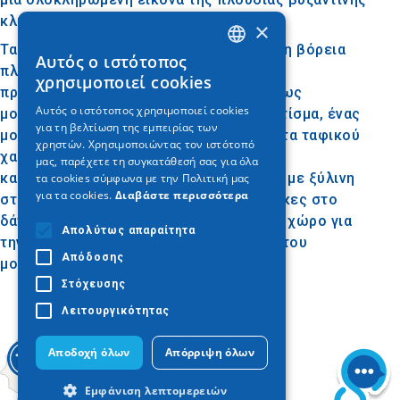
κληρονομιάς της περιοχής.
×
Τα δύο μεταγενέστερα προσκτίσματα στη βόρεια
Αυτός ο ιστότοπος
GREEK
πλευρά του ναού ανακαινίστηκαν και
χρησιμοποιεί cookies
προσαρμόστηκαν ώστε να λειτουργούν ως
ENGLISH
Αυτός ο ιστότοπος χρησιμοποιεί cookies
μουσειακοί χώροι. Το ανατολικό προσκτίσμα, ένας
για τη βελτίωση της εμπειρίας των
GERMAN
μονόχωρος τρουλαίος χώρος πιθανότατα ταφικού
χρηστών. Χρησιμοποιώντας τον ιστότοπό
χαρακτήρα, και το δυτικό, μια επιμήκης
μας, παρέχετε τη συγκατάθεσή σας για όλα
καμαροσκέπαστη αίθουσα, στεγάστηκαν με ξύλινη
τα cookies σύμφωνα με την Πολιτική μας
για τα cookies.
Διαβάστε περισσότερα
στέγη και εξοπλίστηκαν με πήλινες πλάκες στο
δάπεδο, προσφέροντας έναν κατάλληλο χώρο για
Απολύτως απαραίτητα
την έκθεση των πολύτιμων εκθεμάτων του
Απόδοσης
μουσείου.
Στόχευσης
Λειτουργικότητας
Αποδοχή όλων
Απόρριψη όλων
Εμφάνιση λεπτομερειών