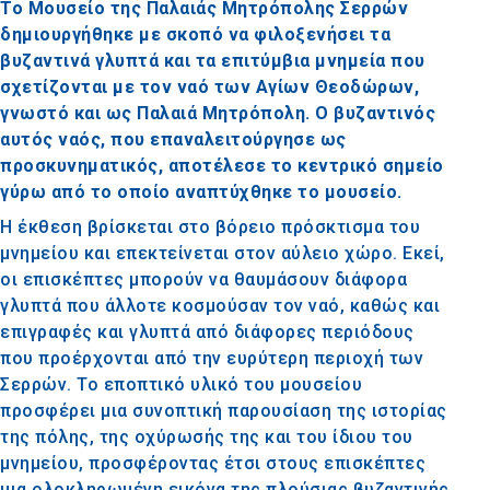
Το Μουσείο της Παλαιάς Μητρόπολης Σερρών
δημιουργήθηκε με σκοπό να φιλοξενήσει τα
βυζαντινά γλυπτά και τα επιτύμβια μνημεία που
σχετίζονται με τον ναό των Αγίων Θεοδώρων,
γνωστό και ως Παλαιά Μητρόπολη. Ο βυζαντινός
αυτός ναός, που επαναλειτούργησε ως
προσκυνηματικός, αποτέλεσε το κεντρικό σημείο
γύρω από το οποίο αναπτύχθηκε το μουσείο.
Η έκθεση βρίσκεται στο βόρειο πρόσκτισμα του
μνημείου και επεκτείνεται στον αύλειο χώρο. Εκεί,
οι επισκέπτες μπορούν να θαυμάσουν διάφορα
γλυπτά που άλλοτε κοσμούσαν τον ναό, καθώς και
επιγραφές και γλυπτά από διάφορες περιόδους
που προέρχονται από την ευρύτερη περιοχή των
Σερρών. Το εποπτικό υλικό του μουσείου
προσφέρει μια συνοπτική παρουσίαση της ιστορίας
της πόλης, της οχύρωσής της και του ίδιου του
μνημείου, προσφέροντας έτσι στους επισκέπτες
μια ολοκληρωμένη εικόνα της πλούσιας βυζαντινής