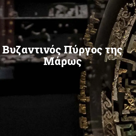
Βυζαντινός Πύργος της
Μάρως