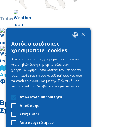
Today
×
Αυτός ο ιστότοπος
GREEK
χρησιμοποιεί cookies
ENGLISH
Αυτός ο ιστότοπος χρησιμοποιεί cookies
για τη βελτίωση της εμπειρίας των
GERMAN
Βρείτε στον χάρτη
χρηστών. Χρησιμοποιώντας τον ιστότοπό
Δήμος Βισαλτίας
μας, παρέχετε τη συγκατάθεσή σας για όλα
Φωτογραφίες
τα cookies σύμφωνα με την Πολιτική μας
για τα cookies.
Διαβάστε περισσότερα
Απολύτως απαραίτητα
Βρείτε στον χάρτη
Απόδοσης
Σχετικά άρθρα
Στόχευσης
Λειτουργικότητας