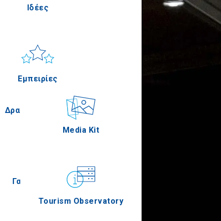
Ιδέες
Πέλλα
Ήλιος & Θάλασσα
Applications
Εμπειρίες
Σέρρες
Δραστηριότητες
Media Kit
Άγιον Όρος
Γαστρονομία
Tourism Observatory