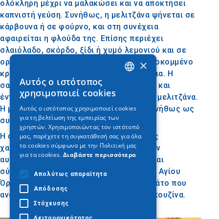
ολόκληρη μέχρι να μαλακώσει και να αποκτήσει
καπνιστή γεύση. Συνήθως, η μελιτζάνα ψήνεται σε
κάρβουνα ή σε φούρνο, και στη συνέχεια
αφαιρείται η φλούδα της. Επίσης περιέχει
σλαιόλαδο, σκόρδο, ξίδι ή χυμό λεμονιού και σε
ορισμένες παραλλαγές προστίθεται ψιλοκομμένο
×
κρεμμύδι, φρέσκος μαϊντανός και καρύδια. Η
Αυτός ο ιστότοπος
σαλάτα είναι κρεμώδης, με ελαφριά υφή και
GREEK
χρησιμοποιεί cookies
έντονη, καπνιστή γεύση από την ψημένη μελιτζάνα.
ENGLISH
Η μελιτζανοσαλάτα σερβίρεται κρύα, συνήθως ως
Αυτός ο ιστότοπος χρησιμοποιεί cookies
για τη βελτίωση της εμπειρίας των
GERMAN
συνοδευτικό σε ψωμί ή κριτσίνια.
χρηστών. Χρησιμοποιώντας τον ιστότοπό
Η αγιορείτικη εκδοχή αυτής της σαλάτας
μας, παρέχετε τη συγκατάθεσή σας για όλα
τα cookies σύμφωνα με την Πολιτική μας
χαρακτηρίζεται από την απλότητα και την
για τα cookies.
Διαβάστε περισσότερα
αυθεντικότητα των υλικών, κάτι που είναι
σύμφωνο με τη μοναστική διατροφή του Αγίου
Απολύτως απαραίτητα
Όρους. Είναι ένα υγιεινό και γευστικό πιάτο που
Απόδοσης
αναδεικνύει την παραδοσιακή ελληνική κουζίνα.
Στόχευσης
Λειτουργικότητας