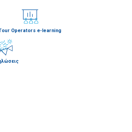
νέδρια
Tour Operators e-learning
ηλώσεις