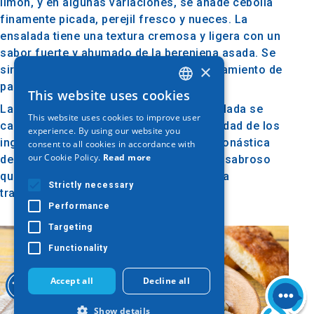
limón, y en algunas variaciones, se añade cebolla
finamente picada, perejil fresco y nueces. La
ensalada tiene una textura cremosa y ligera con un
sabor fuerte y ahumado de la berenjena asada. Se
×
sirve frío, generalmente como acompañamiento de
pan o palitos de pan.
This website uses cookies
GREEK
La versión del Monte Athos de esta ensalada se
This website uses cookies to improve user
ENGLISH
caracteriza por la simplicidad y autenticidad de los
experience. By using our website you
ingredientes, alineándose con la dieta monástica
consent to all cookies in accordance with
GERMAN
our Cookie Policy.
Read more
del Monte Athos. Es un plato saludable y sabroso
que resalta la esencia de la cocina griega
Strictly necessary
tradicional.
Performance
Targeting
Functionality
Accept all
Decline all
Show details