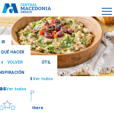
 IR
QUÉ HACER
VOLVER
ÚTIL
ias
Ver todos
INSPIRACIÓN
Información
Ver todos
ias
Ver todos
ol y mar
How to get there