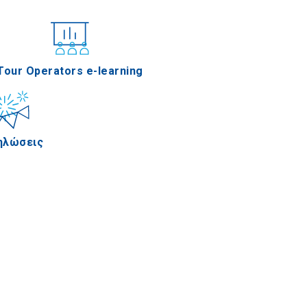
νέδρια
Tour Operators e-learning
ηλώσεις