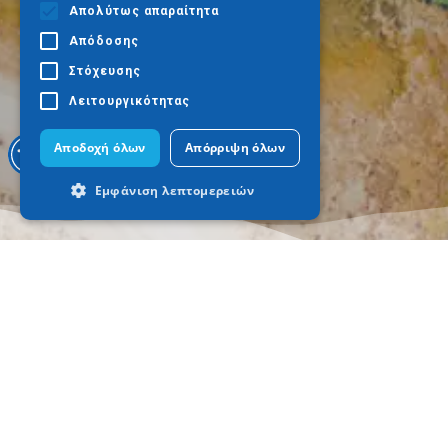
Απολύτως απαραίτητα
Απόδοσης
Στόχευσης
Λειτουργικότητας
Αποδοχή όλων
Απόρριψη όλων
Εμφάνιση λεπτομερειών
Απολύτως απαραίτητα
Απόδοσης
Στόχευσης
Λειτουργικότητας
Τα απολύτως απαραίτητα cookies
επιτρέπουν βασικές λειτουργίες του
ιστότοπου, όπως τη σύνδεση χρήστη και
τη διαχείριση λογαριασμού. Ο ιστότοπος
δεν μπορεί να χρησιμοποιηθεί σωστά
χωρίς τα απολύτως απαραίτητα cookies.
A dónde ir
Qué hacer
Προμηθευτής
Tesalónica
Cultura
Ονοματεπώνυμο
Λήξη
Περιγραφ