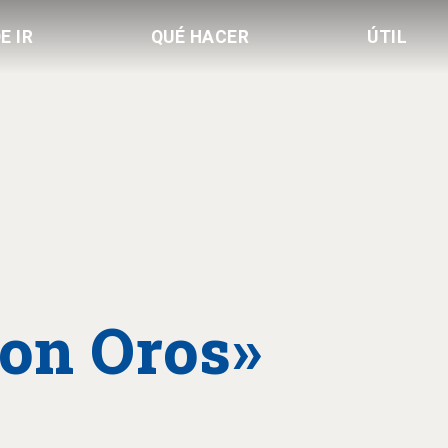
E IR
QUÉ HACER
ÚTIL
ion Oros»